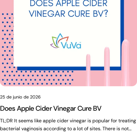
25 de junio de 2026
Does Apple Cider Vinegar Cure BV
TL;DR It seems like apple cider vinegar is popular for treating bacterial vaginosis according to a lot of sites. There is not much evidence though that it actually cures it or restores pH in the way people claim. I might be missing something but science does not back that up. Putting vinegar in the vagina can irritate things and mess with the bacteria that are supposed to help. Douching with it or using soaked tampons is probably not a good idea for that reason. It disrupts the balance instead of fixing it. Antibiotics from a doctor work better for BV. Probiotics could be useful too along with not douching and basic care habits. That might lower how often it comes back but I am not totally sure. Does Apple Cider Vinegar Cure BV? Some people look up natural ways to deal with bacterial vaginosis and keep running into apple cider vinegar suggestions. Drinking it gets mentioned a lot or pouring some in a bath. Then there are the riskier ideas like douching with it or soaking a tampon and inserting that. It seems like the thinking is that since BV involves a shift in bacteria and usually a higher pH, the acidity might fix things. Vaginal health does not work that simply though. I am not totally sure how people land on this as a fix, but the idea spreads anyway. It feels like an easy solution at first. The thing is there is no real proof apple cider vinegar actually gets rid of BV. Some of those methods might end up making it worse instead. Before jumping into any home fix, it helps to know what BV really involves and why getting proper treatment can matter. Maybe that part gets overlooked when symptoms show up. What Is Bacterial Vaginosis? Bacterial vaginosis is one of the more common issues for women in their reproductive years. It happens because the bacteria balance inside the vagina shifts for some reason. A healthy vagina usually has Lactobacillus that keeps the pH acidic and stops other bacteria from growing too much. They also help protect the microbiome in general. When those levels drop, other bacteria can multiply instead and that causes the problems. This imbalance may lead to: A strong fishy odor Thin gray or white discharge Discomfort Mild burning It seems the odor gets worse after sex sometimes. Some women do not get symptoms at all. That might be why it goes unnoticed in certain cases. I am not totally sure how everything connects with the microbiome though. Why Do People Think Apple Cider Vinegar Helps BV? People got the idea that apple cider vinegar could help with BV because of how the condition relates to pH levels. BV often shows up when the pH goes above 4.5 and since vinegar is acidic it seems like it might bring things back down. That part makes sense on the surface at least. But there is more going on with vaginal health than just the acid level. It involves this whole system of bacteria that keeps things balanced. Adding something acidic does not always fix that system right away or at all in some cases. I think that part gets overlooked a lot. The popularity comes from the basic assumption that lowering the pH would solve everything, but it is not that simple. It feels like maybe some people see it as an easy fix while others do not. Acetic Acid vs. Lactic Acid Apple cider vinegar has acetic acid, but the vagina mostly runs on lactic acid from the bacteria that live there. They are not the same thing at all. Lactic acid appears to: Help keep the good bacteria going Hold the pH where it should be Acetic acid might just irritate things and it does not really pick out the helpful bacteria to support. It seems like just making the area more acidic misses the point. The kind of acid probably matters more than people think. There is no real proof from studies that apple cider vinegar gets rid of the bacteria behind BV. Some tests in labs show vinegar can affect microbes, but that is not the same as what happens inside the body. The vagina is not a lab setup so it cannot remove the bad stuff while leaving the good bacteria alone. Using it might throw off the balance even more. I am not totally sure how that part works exactly. Are Apple Cider Vinegar Baths or Internal Treatments Safe? Apple cider vinegar baths are talked about as a milder way compared to direct use. Still, there does not seem to be proof it helps with bacterial vaginosis or anything like that. Some women feel a bit better with odor or irritation for a while, but it is probably not fixing the actual imbalance. Online suggestions include: Douches Soaked tampons The inside area is sensitive so acidic substances can lead to inflammation and damage. That might worsen things instead. This kind of thing comes up a lot in discussions. Healthcare advice usually goes against internal application because of possible burning or irritation in severe cases. It feels like maybe the relief is only temporary and not worth the risk. The tissues being delicate means acidic stuff inside may not be good at all. Why Proper BV Treatment Matters BV is often thought of as just an odor problem. That assumption can be misleading though. Untreated BV sometimes raises the chance of: Pelvic inflammatory disease Other infections like HIV Pregnancy complications More vaginal infections later on Unproven remedies might delay proper care in some cases. Getting diagnosed correctly helps get relief quicker, I think. Prescription antibiotics work best for bacterial vaginosis. Common choices include: Metronidazole Clindamycin Tinidazole These are meant to address the bacterial overgrowth. Symptoms improve for most within a few days but not always right away. Other Options That May Support Vaginal Health Some probiotic strains seem to support the vaginal microbiome. Things like: Lactobacillus rhamnosus GR-1 Lactobacillus reuteri RC-14 Lactobacillus crispatus are often mentioned. Products made for pH balancing are different from just using apple cider vinegar. They are meant to be safe for vaginal tissue. I think they help keep the environment healthy, but probiotics are not the main treatment for problems. They might reduce how often issues come back though. It is important to use them as directed. If symptoms keep happening maybe see a provider. Can Drinking Apple Cider Vinegar Help? People believe drinking apple cider vinegar improves gut health which might support vaginal health in some way. There is no evidence though that it cures bacterial vaginosis. It might be safe in moderation, but it is not a treatment. Medical evaluation is important with symptoms. Because BV often returns, prevention strategies can be helpful. It seems avoiding douching is key since it disrupts healthy bacteria and connects to recurrence. The vagina cleans itself so skipping: Scented washes Feminine sprays Harsh soaps makes sense. Cotton underwear helps with moisture. Probiotics may support long-term health. Stress affects immune function too and that can influence bacteria balance. That part gets a bit messy to figure out. When Should You See a Doctor? If you have a persistent fishy smell or discharge that seems off, you should probably get it checked. Burning or irritation might show up too and it feels like that is the part worth paying attention to. Reasons to seek medical attention may include: Recurrent symptoms Symptoms during pregnancy Pelvic pain Fever Pelvic pain or fever could point to something else going on. Many conditions overlap with yeast infections or STIs so a proper diagnosis helps avoid guessing. I think that part gets overlooked sometimes. Final Thoughts Apple cider vinegar does not cure BV from what research shows. It is popular as a cheap fix, but there is no solid proof it works. Using it inside can end up irritating things and throwing off the balance of bacteria that is already there. That is easy to miss when people look for natural options. Prescription antibiotics tend to be more reliable. Probiotics or just avoiding douching might support things long term, but it seems like protecting the microbiome matters more than testing out kitchen remedies. Some people keep trying anyway. Frequently Asked Questions 1. Can apple cider vinegar cure bacterial vaginosis? From what we know right now, no. A lot of people talk about it online, but there is not much evidence showing that apple cider vinegar actually clears up BV. It tends to be one of those remedies that gets shared far more than it gets studied. 2. Is it safe to douche with apple cider vinegar? Most experts would say it is not a great idea. Douching can throw off the natural balance of bacteria in the vagina, and adding vinegar into the mix may end up causing more irritation than relief. 3. Can apple cider vinegar baths treat BV? Some women say they feel a little better afterward, especially if odor or irritation is bothering them. The problem is that feeling better for a short time is not the same as fixing the actual bacterial imbalance causing BV. 4. Why do people recommend apple cider vinegar for BV? I think a lot of it comes from the fact that BV is linked to changes in vaginal pH. Since vinegar is acidic, people assume it will balance everything back out. The reality is that vaginal health is usually a lot more complicated than that. 5. Can apple cider vinegar make BV worse? It can. The vaginal tissues are pretty sensitive, and vinegar is still an acidic substance. For some people it may cause irritation or further disrupt the bacteria that are already struggling to stay balanced. 6. What is the best treatment for BV? If you ask most doctors, they will usually point you toward antibiotics because they tend to work the fastest and most consistently. Home remedies get talked about a lot, but when someone wants symptoms gone and the infection properly treated, prescription medication is often where the conversation ends up. 7. Can probiotics help with BV? They can be worth looking into, especially if BV keeps coming back. Some women