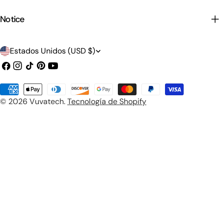
Notice
P
Estados Unidos (USD $)
a
Facebook
Instagram
Tik
Pinterest
YouTube
Tok
í
Métodos
s
© 2026
Vuvatech
.
Tecnología de Shopify
de
/
pago
r
e
g
i
ó
n